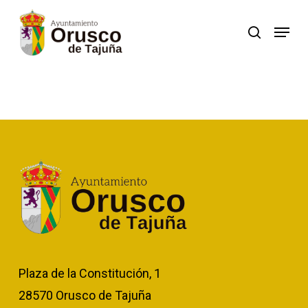
Skip
Menu
search
to
Close
main
Menu
content
Plaza de la Constitución, 1
28570 Orusco de Tajuña