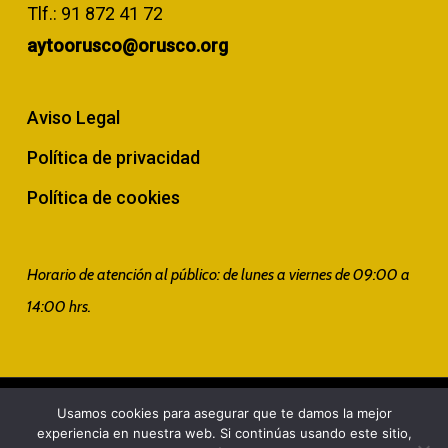
Tlf.:
91 872 41 72
aytoorusco@orusco.org
Aviso Legal
Política de privacidad
Política de cookies
Horario de atención al público: de lunes a viernes de 09:00 a
14:00 hrs.
© 2026 Ayuntamiento. Todos los derechos reservados. Web
Usamos cookies para asegurar que te damos la mejor
experiencia en nuestra web. Si continúas usando este sitio,
diseñada por
Matizart