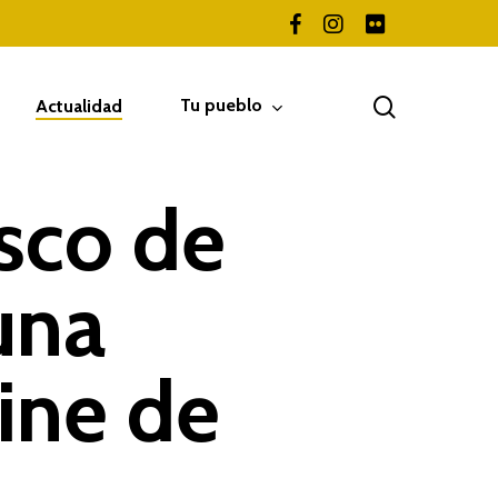
facebook
instagram
flickr
search
Tu pueblo
Actualidad
sco de
una
ine de