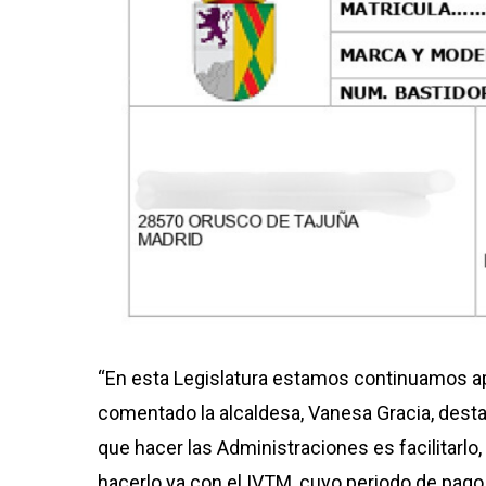
“En esta Legislatura estamos continuamos apos
comentado la alcaldesa, Vanesa Gracia, dest
que hacer las Administraciones es facilitarl
hacerlo ya con el IVTM, cuyo periodo de pag