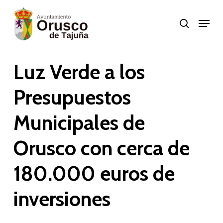
Skip
Menu
search
to
Close
main
Menu
content
Luz Verde a los
Presupuestos
Municipales de
Orusco con cerca de
180.000 euros de
inversiones