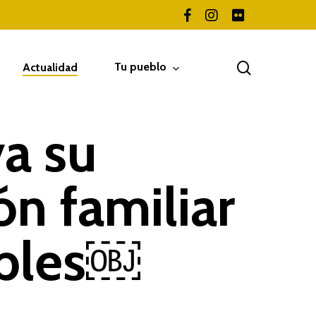
facebook
instagram
flickr
search
Tu pueblo
Actualidad
a su
ón familiar
ables￼