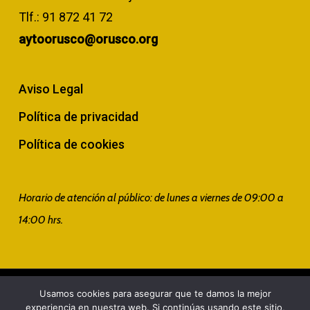
Tlf.:
91 872 41 72
aytoorusco@orusco.org
Aviso Legal
Política de privacidad
Política de cookies
Horario de atención al público: de lunes a viernes de 09:00 a
14:00 hrs.
© 2026 Ayuntamiento. Todos los derechos reservados. Web
Usamos cookies para asegurar que te damos la mejor
experiencia en nuestra web. Si continúas usando este sitio,
diseñada por
Matizart