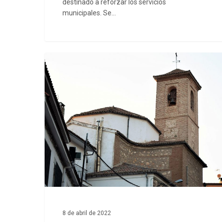
Regional
destinado a reforzar los servicios
municipales. Se…
de
la
Comunidad
Iglesia
de
de
Madrid
San
2022-
Juan
2026
Evangelista
8 de abril de 2022