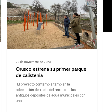
su
recl
primer
de
parque
una
de
prisi
calistenia
el
sini
reto
del
20 de noviembre de 2023
XIII
Orusco estrena su primer parque
Pasa
de calistenia
del
El proyecto contempla también la
Terr
adecuación del resto del recinto de los
antiguos depósitos de agua municipales con
de
una…
Oru