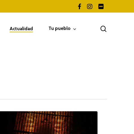
facebook
instagram
flickr
search
Tu pueblo
Actualidad
ertirse