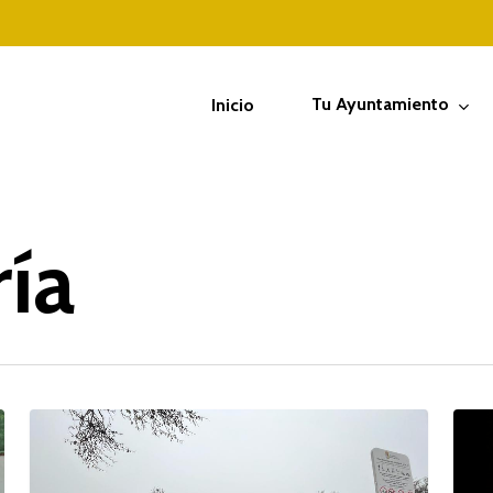
Tu Ayuntamiento
Inicio
ría
Orusco
Conv
estrena
en