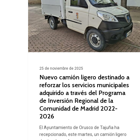
ligero
destinado
a
reforzar
los
servicios
municipales
25 de noviembre de 2025
adquirido
Nuevo camión ligero destinado a
a
reforzar los servicios municipales
través
adquirido a través del Programa
de Inversión Regional de la
del
Comunidad de Madrid 2022-
Programa
2026
de
El Ayuntamiento de Orusco de Tajuña ha
Inversión
recepcionado, este martes, un camión ligero