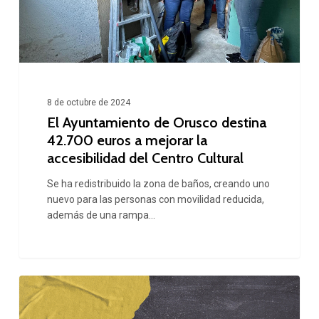
42.700
euros
a
mejorar
la
8 de octubre de 2024
El Ayuntamiento de Orusco destina
accesibilidad
42.700 euros a mejorar la
del
accesibilidad del Centro Cultural
Centro
Se ha redistribuido la zona de baños, creando uno
Cultural
nuevo para las personas con movilidad reducida,
además de una rampa…
Actividades
extraescolares