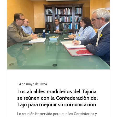
alcaldes
madrileños
del
Tajuña
se
reúnen
con
la
Confederación
del
14 de mayo de 2024
Tajo
Los alcaldes madrileños del Tajuña
para
se reúnen con la Confederación del
Tajo para mejorar su comunicación
mejorar
su
La reunión ha servido para que los Consistorios y