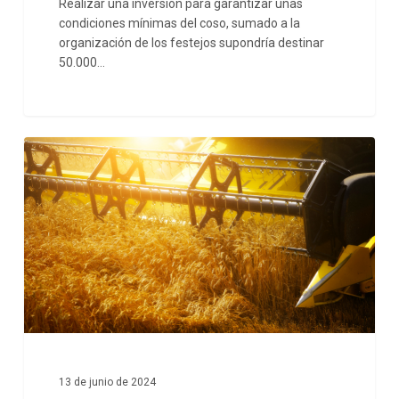
Realizar una inversión para garantizar unas
de
condiciones mínimas del coso, sumado a la
Toros
organización de los festejos supondría destinar
50.000…
por
seguridad
Recomendaciones
para
el
uso
de
cosechadoras
ante
el
riesgo
13 de junio de 2024