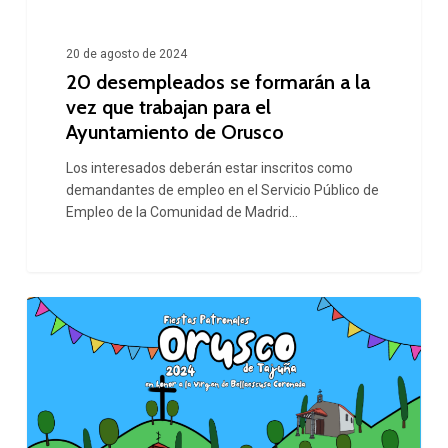
que
trabajan
20 de agosto de 2024
20 desempleados se formarán a la
para
vez que trabajan para el
el
Ayuntamiento de Orusco
Ayuntamiento
Los interesados deberán estar inscritos como
de
demandantes de empleo en el Servicio Público de
Orusco
Empleo de la Comunidad de Madrid…
Programación
Fiestas
Orusco
2024