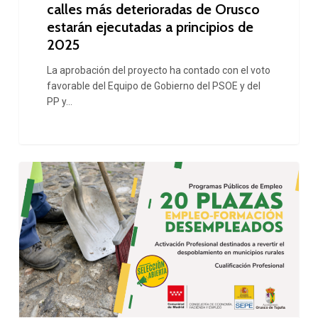
calles más deterioradas de Orusco
de
estarán ejecutadas a principios de
Orusco
2025
estarán
La aprobación del proyecto ha contado con el voto
ejecutadas
favorable del Equipo de Gobierno del PSOE y del
PP y…
a
principios
de
20
2025
desempleados
se
formarán
a
la
vez