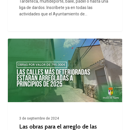
Tardeteca, multideporte, baile, pádel o hasta una
liga de dardos. Inscríbete ya en todas las
actividades que el Ayuntamiento de…
Las
obras
para
el
arreglo
de
las
calles
más
3 de septiembre de 2024
Las obras para el arreglo de las
deterioradas