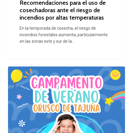
Recomendaciones para el uso de
de
cosechadoras ante el riesgo de
incendios
incendios por altas temperaturas
por
En la temporada de cosecha, el riesgo de
altas
incendios forestales aumenta, particularmente
temperaturas
en las zonas este y sur de la…
Campamento
de
Verano
2024