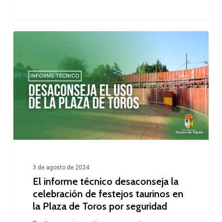
El
informe
técnico
desaconseja
la
celebración
de
festejos
taurinos
3 de agosto de 2024
El informe técnico desaconseja la
en
celebración de festejos taurinos en
la
la Plaza de Toros por seguridad
Plaza