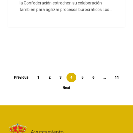
la Confederación estrechen su colaboración
comunicación
también para agilizar procesos burocráticos Los…
Previous
1
2
3
4
5
6
…
11
Next