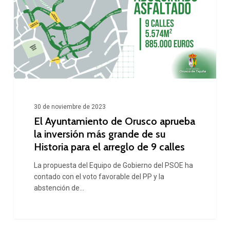
de
Orusco
aprueba
la
inversión
más
grande
30 de noviembre de 2023
de
El Ayuntamiento de Orusco aprueba
la inversión más grande de su
su
Historia para el arreglo de 9 calles
Historia
La propuesta del Equipo de Gobierno del PSOE ha
para
contado con el voto favorable del PP y la
el
abstención de…
arreglo
de