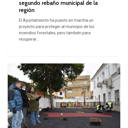
segundo rebaño municipal de la
rebaño
región
municipal
El Ayuntamiento ha puesto en marcha un
de
proyecto para proteger al municipio de los
la
incendios forestales, pero también para
recuperar…
región
Más
de
100
niños
de
Orusco
reestrenan