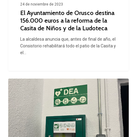
24 de noviembre de 2023
de
El Ayuntamiento de Orusco destina
la
156.000 euros a la reforma de la
Casita de Niños y de la Ludoteca
Casita
de
La alcaldesa anuncia que, antes de final de año, el
Consistorio rehabilitará todo el patio de la Casita y
Niños
el…
y
de
la
En
Ludoteca
Orusco
ya
hay
un
desfibrilador