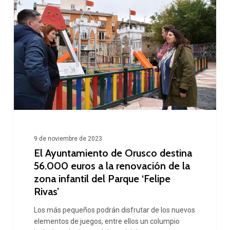
de
Orusco
destina
56.000
euros
a
la
renovación
9 de noviembre de 2023
de
El Ayuntamiento de Orusco destina
la
56.000 euros a la renovación de la
zona infantil del Parque ‘Felipe
zona
Rivas’
infantil
Los más pequeños podrán disfrutar de los nuevos
del
elementos de juegos, entre ellos un columpio
Parque