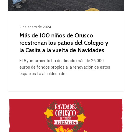
los
patios
del
9 de enero de 2024
Colegio
Más de 100 niños de Orusco
y
reestrenan los patios del Colegio y
la Casita a la vuelta de Navidades
la
Casita
El Ayuntamiento ha destinado más de 26.000
euros de fondos propios a la renovación de estos
a
espacios La alcaldesa de…
la
vuelta
de
Programación
Navidades
Navidad
Orusco
2023/24