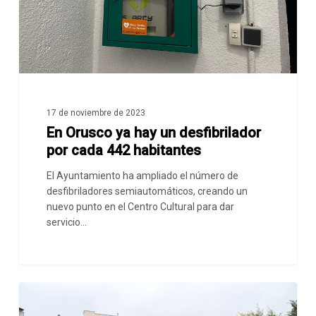
por
cada
442
habitantes
17 de noviembre de 2023
En Orusco ya hay un desfibrilador
por cada 442 habitantes
El Ayuntamiento ha ampliado el número de
desfibriladores semiautomáticos, creando un
nuevo punto en el Centro Cultural para dar
servicio…
El
Ayuntamiento