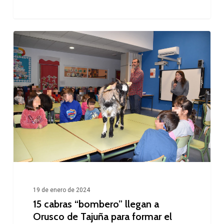
15
cabras
“bombero”
llegan
a
Orusco
de
Tajuña
para
formar
19 de enero de 2024
el
15 cabras “bombero” llegan a
segundo
Orusco de Tajuña para formar el