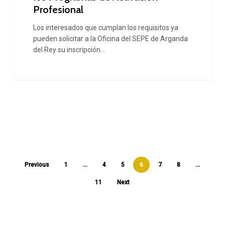
de
Profesional
Activación
Los interesados que cumplan los requisitos ya
Profesional
pueden solicitar a la Oficina del SEPE de Arganda
del Rey su inscripción…
Previous
1
…
4
5
6
7
8
…
11
Next