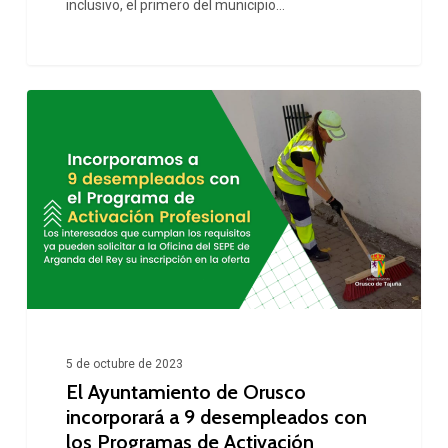
inclusivo, el primero del municipio…
‘Felipe
Rivas’
El
Ayuntamiento
de
Orusco
incorporará
a
9
desempleados
con
5 de octubre de 2023
El Ayuntamiento de Orusco
los
incorporará a 9 desempleados con
Programas
los Programas de Activación