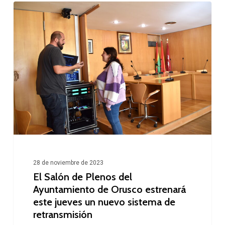
9
El
calles
Salón
de
Plenos
del
Ayuntamiento
de
Orusco
estrenará
este
28 de noviembre de 2023
jueves
El Salón de Plenos del
un
Ayuntamiento de Orusco estrenará
este jueves un nuevo sistema de
nuevo
retransmisión
sistema