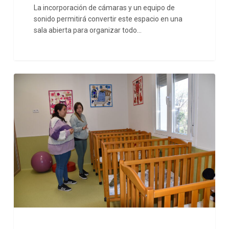
La incorporación de cámaras y un equipo de
de
sonido permitirá convertir este espacio en una
retransmisión
sala abierta para organizar todo…
El
Ayuntamiento
de
Orusco
destina
156.000
euros
a
la
reforma