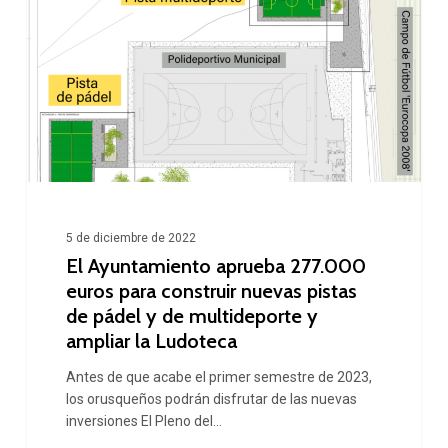
Ayuntamiento
aprueba
277.000
euros
para
construir
nuevas
5 de diciembre de 2022
pistas
El Ayuntamiento aprueba 277.000
de
euros para construir nuevas pistas
pádel
de pádel y de multideporte y
ampliar la Ludoteca
y
de
Antes de que acabe el primer semestre de 2023,
los orusqueños podrán disfrutar de las nuevas
multideporte
inversiones El Pleno del…
y