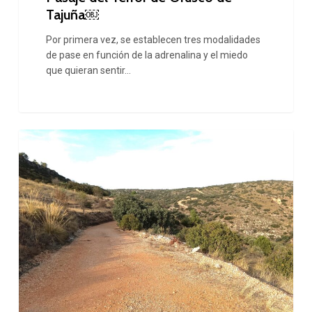
Pasaje
Tajuña￼
del
Por primera vez, se establecen tres modalidades
Terror
de pase en función de la adrenalina y el miedo
de
que quieran sentir…
Orusco
de
Tajuña
La
￼
Comunidad
de
Madrid
repara
6,5
kilómetros
de