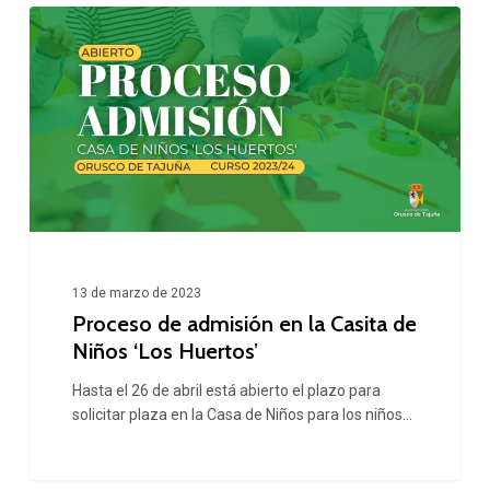
Proceso
red
de
de
admisión en
alcantarillado
la
Casita
de
Niños
‘Los
13 de marzo de 2023
Huertos’
Proceso de admisión en la Casita de
Niños ‘Los Huertos’
Hasta el 26 de abril está abierto el plazo para
solicitar plaza en la Casa de Niños para los niños…