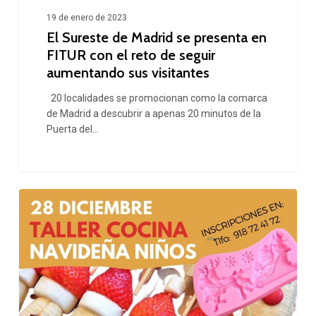
el
19 de enero de 2023
reto
El Sureste de Madrid se presenta en
de
FITUR con el reto de seguir
seguir
aumentando sus visitantes
aumentando
20 localidades se promocionan como la comarca
de Madrid a descubrir a apenas 20 minutos de la
sus
Puerta del…
visitantes
Taller
de
Cocina
Navideña
para
niños