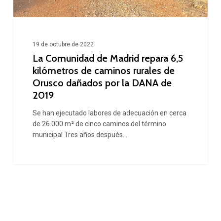
caminos
rurales
de
19 de octubre de 2022
Orusco
La Comunidad de Madrid repara 6,5
dañados
kilómetros de caminos rurales de
Orusco dañados por la DANA de
por
2019
la
Se han ejecutado labores de adecuación en cerca
DANA
de 26.000 m² de cinco caminos del término
de
municipal Tres años después…
2019