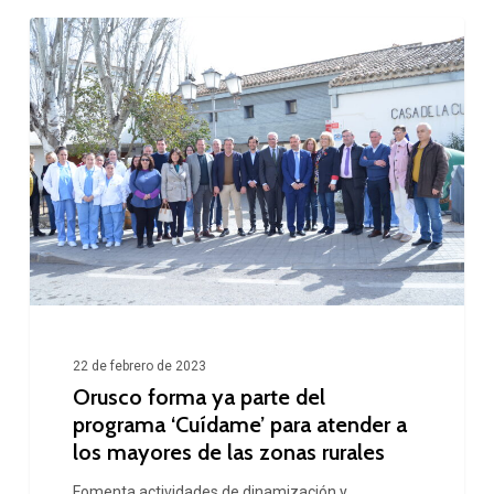
Orusco
forma
ya
parte
del
programa
‘Cuídame’
para
atender
a
22 de febrero de 2023
los
Orusco forma ya parte del
mayores
programa ‘Cuídame’ para atender a
los mayores de las zonas rurales
de
las
Fomenta actividades de dinamización y