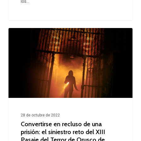
los…
Convertirse
en
recluso
de
una
prisión:
el
siniestro
reto
28 de octubre de 2022
del
Convertirse en recluso de una
prisión: el siniestro reto del XIII
XIII
Pasaje del Terror de Orusco de